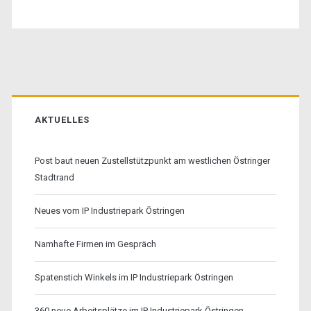
Primäre
Sidebar
AKTUELLES
Post baut neuen Zustellstützpunkt am westlichen Östringer
Stadtrand
Neues vom IP Industriepark Östringen
Namhafte Firmen im Gespräch
Spatenstich Winkels im IP Industriepark Östringen
360 neue Arbeitsplätze im IP Industriepark Östringen