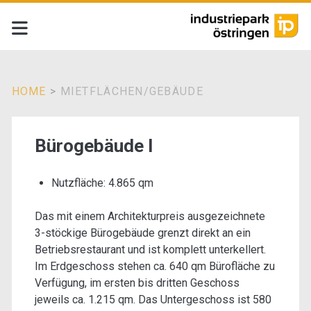
HOME
>
MIETFLÄCHEN/GEBÄUDE
Kategorie:
Bürogebäude I
<span>Mietflächen/G
Nutzfläche: 4.865 qm
Das mit einem Architekturpreis ausgezeichnete
3-stöckige Bürogebäude grenzt direkt an ein
Betriebsrestaurant und ist komplett unterkellert.
Im Erdgeschoss stehen ca. 640 qm Bürofläche zu
Verfügung, im ersten bis dritten Geschoss
jeweils ca. 1.215 qm. Das Untergeschoss ist 580