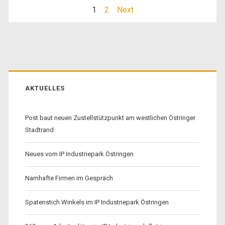
Seitennummerierung
1
2
Next
der
Beiträge
Primäre
Sidebar
AKTUELLES
Post baut neuen Zustellstützpunkt am westlichen Östringer
Stadtrand
Neues vom IP Industriepark Östringen
Namhafte Firmen im Gespräch
Spatenstich Winkels im IP Industriepark Östringen