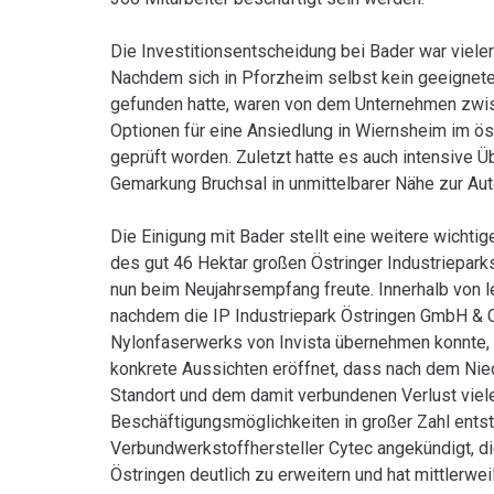
Die Investitionsentscheidung bei Bader war viele
Nachdem sich in Pforzheim selbst kein geeignete
gefunden hatte, waren von dem Unternehmen zwis
Optionen für eine Ansiedlung in Wiernsheim im ös
geprüft worden. Zuletzt hatte es auch intensive Ü
Gemarkung Bruchsal in unmittelbarer Nähe zur Au
Die Einigung mit Bader stellt eine weitere wicht
des gut 46 Hektar großen Östringer Industrieparks
nun beim Neujahrsempfang freute. Innerhalb von l
nachdem die IP Industriepark Östringen GmbH & C
Nylonfaserwerks von Invista übernehmen konnte, 
konkrete Aussichten eröffnet, dass nach dem Ni
Standort und dem damit verbundenen Verlust viel
Beschäftigungsmöglichkeiten in großer Zahl entst
Verbundwerkstoffhersteller Cytec angekündigt, di
Östringen deutlich zu erweitern und hat mittler