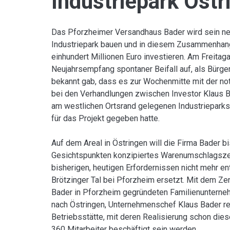
Industriepark Östr
Das Pforzheimer Versandhaus Bader wird sein n
Industriepark bauen und in diesem Zusammenhang 
einhundert Millionen Euro investieren. Am Freita
Neujahrsempfang spontaner Beifall auf, als Bürger
bekannt gab, dass es zur Wochenmitte mit der not
bei den Verhandlungen zwischen Investor Klaus B
am westlichen Ortsrand gelegenen Industriepark
für das Projekt gegeben hatte.
Auf dem Areal in Östringen will die Firma Bader 
Gesichtspunkten konzipiertes Warenumschlagszen
bisherigen, heutigen Erfordernissen nicht mehr e
Brötzinger Tal bei Pforzheim ersetzt. Mit dem Ze
Bader in Pforzheim gegründeten Familienuntern
nach Östringen, Unternehmenschef Klaus Bader re
Betriebsstätte, mit deren Realisierung schon die
360 Mitarbeiter beschäftigt sein werden.