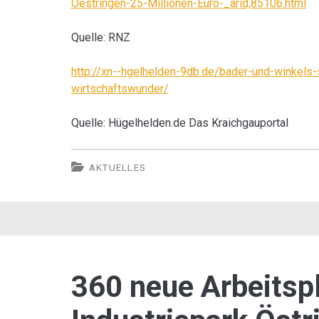
Oestringen-25-Millionen-Euro-_arid,85106.html
Quelle: RNZ
http://xn--hgelhelden-9db.de/bader-und-winkels-
wirtschaftswunder/
Quelle: Hügelhelden.de Das Kraichgauportal
AKTUELLES
360 neue Arbeitspl