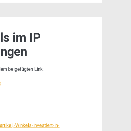
ls im IP
ingen
dem beigefügten Link:
s
rtikel,-Winkels-investiert-in-